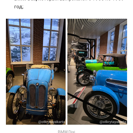
год;
BMW Dixi