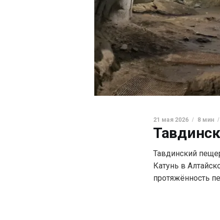
21 мая 2026
8 мин
Тавдинск
Тавдинский пещер
Катунь в Алтайск
протяжённость пе