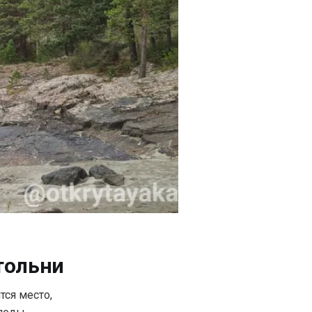
тольни
тся место,