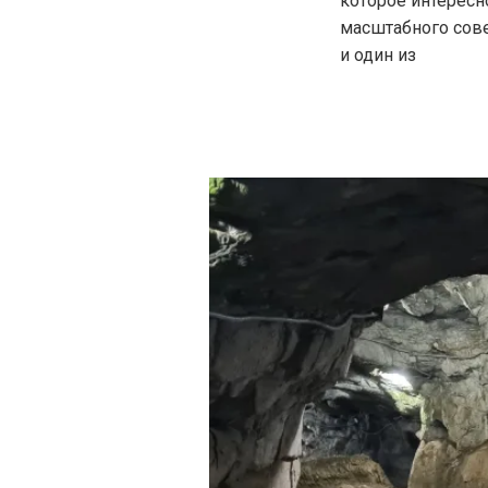
которое интересн
масштабного сов
и один из