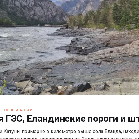
ГОРНЫЙ АЛТАЙ
я ГЭС, Еландинские пороги и ш
и Катуни, примерно в километре выше села Еланда, находи