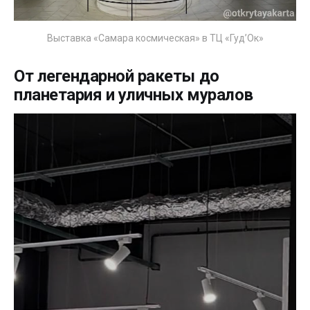
Выставка «Самара космическая» в ТЦ «Гуд’Ок»
От легендарной ракеты до
планетария и уличных муралов