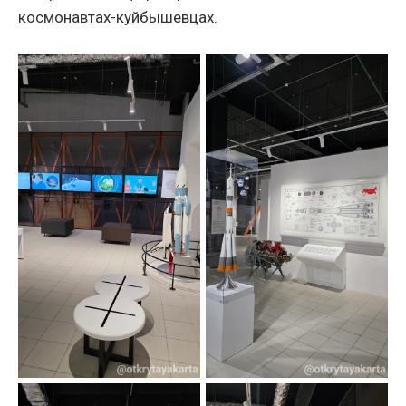
космонавтах-куйбышевцах.